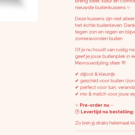
Breng sfeer, kleur en comfor
nieuwste buitenkussens ✨
Deze kussens zijn niet all
het échte buitenleven. Dankz
tegen zon en regen en blijv
zomeravonden buiten
Of je nu houdt van rustig na
geef je jouw buitenplek in 
Mevrouwstyling sfeer 💛
✔ stijlvol & kleurrijk
✔ geschikt voor buiten (zo
✔ perfect voor tuin, verand
✔ mix & match voor jouw eig
✨
Pre-order nu
–
🕒
Levertijd na bestelling
Zo ben jij straks helemaal k