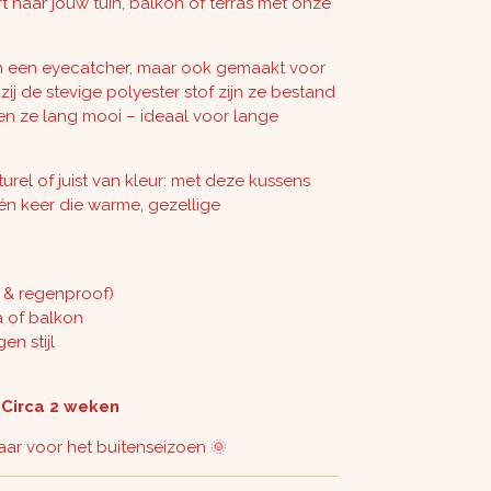
t naar jouw tuin, balkon of terras met onze
een een eyecatcher, maar ook gemaakt voor
ij de stevige polyester stof zijn ze bestand
en ze lang mooi – ideaal voor lange
turel of juist van kleur: met deze kussens
één keer die warme, gezellige
n & regenproof)
a of balkon
en stijl
: Circa 2 weken
laar voor het buitenseizoen 🌞