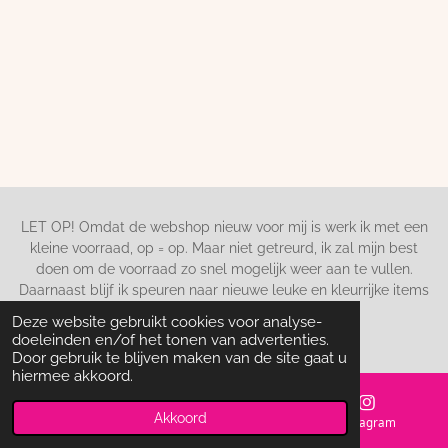
LET OP! Omdat de webshop nieuw voor mij is werk ik met een
kleine voorraad, op = op. Maar niet getreurd, ik zal mijn best
doen om de voorraad zo snel mogelijk weer aan te vullen.
Daarnaast blijf ik speuren naar nieuwe leuke en kleurrijke items
voor in huis.
Deze website gebruikt cookies voor analyse-
© 2023 mevrouwstyling.nl - KvK 74692224
doeleinden en/of het tonen van advertenties.
Door gebruik te blijven maken van de site gaat u
hiermee akkoord.
Akkoord
E-mailadres
Kaart
Instagram