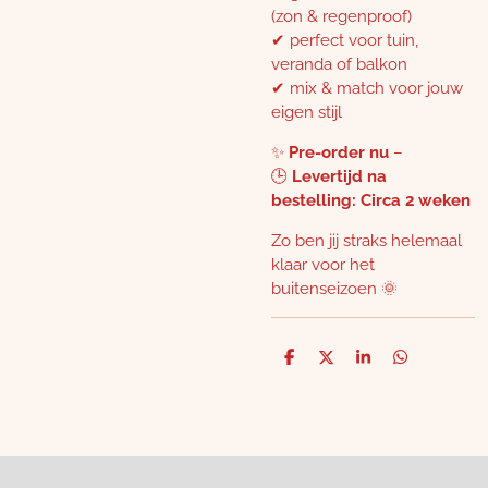
(zon & regenproof)
✔ perfect voor tuin,
veranda of balkon
✔ mix & match voor jouw
eigen stijl
✨
Pre-order nu
–
🕒
Levertijd na
bestelling: Circa 2 weken
Zo ben jij straks helemaal
klaar voor het
buitenseizoen 🌞
D
D
S
D
e
e
h
e
l
e
a
l
e
l
r
e
n
e
n