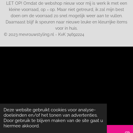
LET OP! Omdat de webshop nieuw voor mij is werk ik met een
kleine voorraad, op = op. Maar niet getreurd, ik zal mijn best
doen om de voorraad zo snel mogelijk weer aan te vullen.
Daarnaast blijf ik speuren naar nieuwe leuke en kleurrijke items
voor in huis.
© 2023 mevrouwstyling.nl - KvK 74692224
Deze website gebruikt cookies voor analyse-
doeleinden en/of het tonen van advertenties.
Door gebruik te blijven maken van de site gaat u
hiermee akkoord.