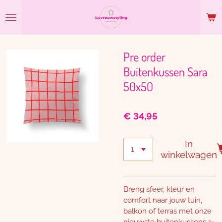
Ga
direct
naar
de
hoofdinhoud
Pre order
Buitenkussen Sara
50x50
€ 34,95
In
winkelwagen
Breng sfeer, kleur en
comfort naar jouw tuin,
balkon of terras met onze
nieuwste buitenkussens ✨