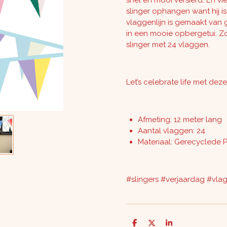
snel en mooi versierd. En vi
slinger ophangen want hij i
vlaggenlijn is gemaakt van
in een mooie opbergetui. Zo
slinger met 24 vlaggen.
Let’s celebrate life met deze 
Afmeting: 12 meter lang
Aantal vlaggen: 24
Materiaal: Gerecyclede P
#slingers #verjaardag #vlag
D
D
S