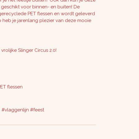
er je het feestje buiten? Ook dan kun je deze
s geschikt voor binnen- en buiten! De
 gerecyclede PET flessen en wordt geleverd
 heb je jarenlang plezier van deze mooie
vrolijke Slinger Circus 2.0!
ET flessen
 #vlaggenlijn #feest