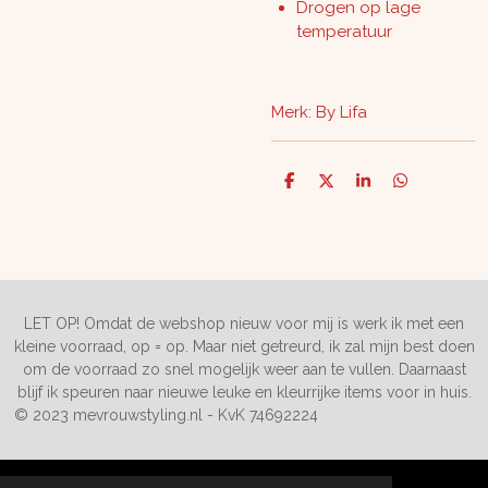
Drogen op lage
temperatuur
Merk: By Lifa
D
D
S
D
e
e
h
e
l
e
a
l
e
l
r
e
n
e
n
LET OP! Omdat de webshop nieuw voor mij is werk ik met een
kleine voorraad, op = op. Maar niet getreurd, ik zal mijn best doen
om de voorraad zo snel mogelijk weer aan te vullen. Daarnaast
blijf ik speuren naar nieuwe leuke en kleurrijke items voor in huis.
© 2023 mevrouwstyling.nl - KvK 74692224