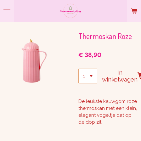
Ga
direct
naar
de
hoofdinhoud
Thermoskan Roze
€ 38,90
In
winkelwagen
De leukste kauwgom roze
thermoskan met een klein,
elegant vogeltje dat op
de dop zit.