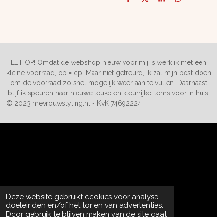
D
D
S
D
e
e
h
e
l
e
a
l
e
l
r
e
n
e
n
LET OP! Omdat de webshop nieuw voor mij is werk ik met een
kleine voorraad, op = op. Maar niet getreurd, ik zal mijn best doen
om de voorraad zo snel mogelijk weer aan te vullen. Daarnaast
blijf ik speuren naar nieuwe leuke en kleurrijke items voor in huis.
© 2023 mevrouwstyling.nl - KvK 74692224
Deze website gebruikt cookies voor analyse-
doeleinden en/of het tonen van advertenties.
Door gebruik te blijven maken van de site gaat