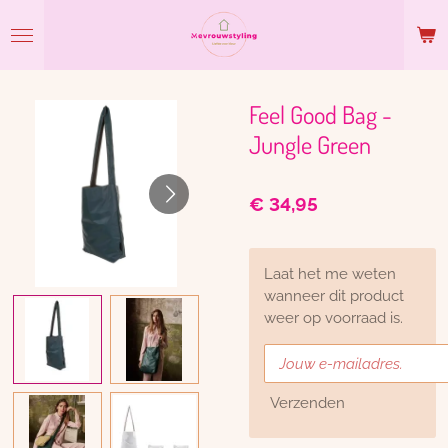
Ga
direct
naar
de
hoofdinhoud
Feel Good Bag -
Jungle Green
€ 34,95
Laat het me weten
wanneer dit product
weer op voorraad is.
Verzenden