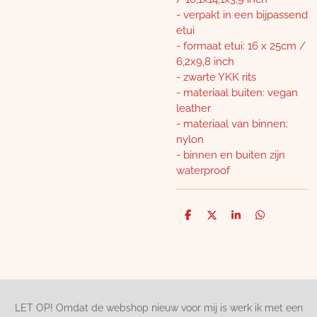
- verpakt in een bijpassend
etui
- formaat etui: 16 x 25cm /
6,2x9,8 inch
- zwarte YKK rits
- materiaal buiten: vegan
leather
- materiaal van binnen:
nylon
- binnen en buiten zijn
waterproof
D
D
S
D
e
e
h
e
l
e
a
l
e
l
r
e
n
e
n
LET OP! Omdat de webshop nieuw voor mij is werk ik met een