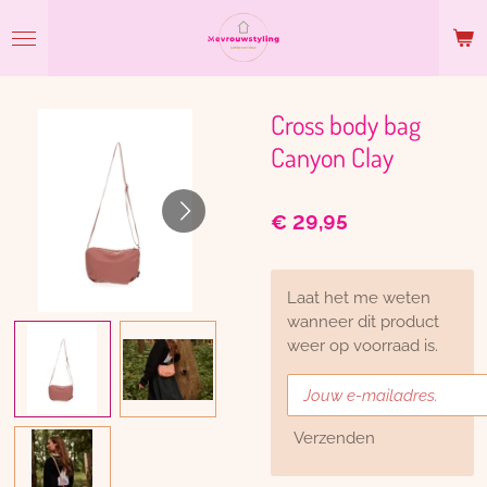
Ga
direct
naar
de
hoofdinhoud
Cross body bag
Canyon Clay
€ 29,95
Laat het me weten
wanneer dit product
weer op voorraad is.
Verzenden