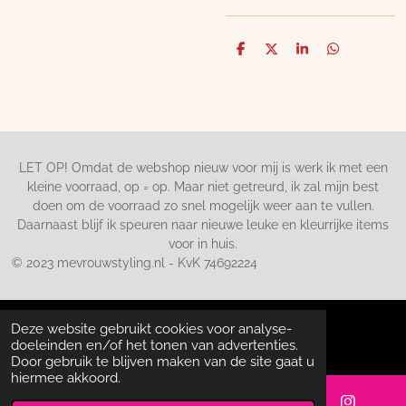
D
D
S
D
e
e
h
e
l
e
a
l
e
l
r
e
n
e
n
LET OP! Omdat de webshop nieuw voor mij is werk ik met een
kleine voorraad, op = op. Maar niet getreurd, ik zal mijn best
doen om de voorraad zo snel mogelijk weer aan te vullen.
Daarnaast blijf ik speuren naar nieuwe leuke en kleurrijke items
voor in huis.
© 2023 mevrouwstyling.nl - KvK 74692224
Deze website gebruikt cookies voor analyse-
doeleinden en/of het tonen van advertenties.
Door gebruik te blijven maken van de site gaat u
hiermee akkoord.